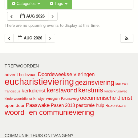
Categories
Tags
AUG 2026
There are no upcoming events to display at this time.
AUG 2026
TREFWOORDEN
Doordeweekse vieringen
advent
bedevaart
eucharistieviering
gezinsviering
jaar van
kerstmis
kerstavond
kerkdienst
franciscus
kinderkruisweg
oecumenische dienst
kindje wiegen
Kruisweg
kinderwoorddienst
Paaswake
Pasen 2018
pastorale hulp
open deur
Rozenkrans
woord- en communieviering
COMMUNIE THUIS ONTVANGEN?