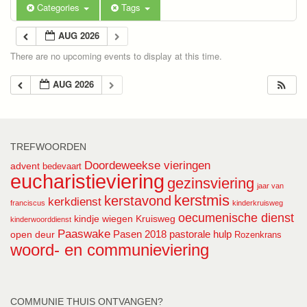
Categories
Tags
AUG 2026
There are no upcoming events to display at this time.
AUG 2026
TREFWOORDEN
Doordeweekse vieringen
advent
bedevaart
eucharistieviering
gezinsviering
jaar van
kerstmis
kerstavond
kerkdienst
franciscus
kinderkruisweg
oecumenische dienst
kindje wiegen
Kruisweg
kinderwoorddienst
Paaswake
Pasen 2018
pastorale hulp
open deur
Rozenkrans
woord- en communieviering
COMMUNIE THUIS ONTVANGEN?