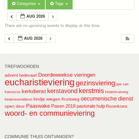
Categories
Tags
AUG 2026
There are no upcoming events to display at this time.
AUG 2026
TREFWOORDEN
Doordeweekse vieringen
advent
bedevaart
eucharistieviering
gezinsviering
jaar van
kerstmis
kerstavond
kerkdienst
franciscus
kinderkruisweg
oecumenische dienst
kindje wiegen
Kruisweg
kinderwoorddienst
Paaswake
Pasen 2018
pastorale hulp
open deur
Rozenkrans
woord- en communieviering
COMMUNIE THUIS ONTVANGEN?