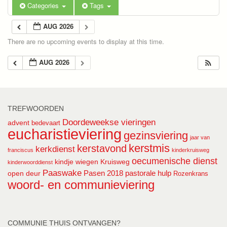
Categories
Tags
AUG 2026
There are no upcoming events to display at this time.
AUG 2026
TREFWOORDEN
Doordeweekse vieringen
advent
bedevaart
eucharistieviering
gezinsviering
jaar van
kerstmis
kerstavond
kerkdienst
franciscus
kinderkruisweg
oecumenische dienst
kindje wiegen
Kruisweg
kinderwoorddienst
Paaswake
Pasen 2018
pastorale hulp
open deur
Rozenkrans
woord- en communieviering
COMMUNIE THUIS ONTVANGEN?