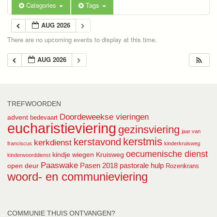
Categories
Tags
AUG 2026
There are no upcoming events to display at this time.
AUG 2026
TREFWOORDEN
Doordeweekse vieringen
advent
bedevaart
eucharistieviering
gezinsviering
jaar van
kerstmis
kerstavond
kerkdienst
franciscus
kinderkruisweg
oecumenische dienst
kindje wiegen
Kruisweg
kinderwoorddienst
Paaswake
Pasen 2018
pastorale hulp
open deur
Rozenkrans
woord- en communieviering
COMMUNIE THUIS ONTVANGEN?