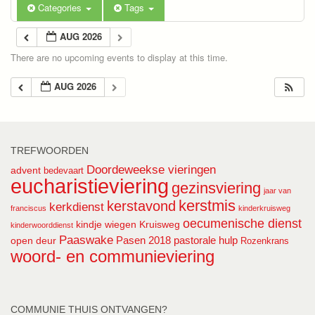
Categories
Tags
AUG 2026
There are no upcoming events to display at this time.
AUG 2026
TREFWOORDEN
Doordeweekse vieringen
advent
bedevaart
eucharistieviering
gezinsviering
jaar van
kerstmis
kerstavond
kerkdienst
franciscus
kinderkruisweg
oecumenische dienst
kindje wiegen
Kruisweg
kinderwoorddienst
Paaswake
Pasen 2018
pastorale hulp
open deur
Rozenkrans
woord- en communieviering
COMMUNIE THUIS ONTVANGEN?