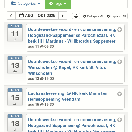
Categories
Tags
AUG – OKT 2026
Collapse All
Expand All
AUG
Doordeweekse woord- en communieviering,
11
Hoogezand-Sappemeer
@ Parochiezaal, RK
di
kerk HH. Martinus - Willibrordus Sappemeer
aug 11 @ 09:30
AUG
Doordeweekse woord- en communieviering,
13
Winschoten
@ Kapel, RK kerk St. Vitus
do
Winschoten
aug 13 @ 19:00
AUG
Eucharistieviering,
@ RK kerk Maria ten
15
Hemelopneming Veendam
za
aug 15 @ 19:30
AUG
Doordeweekse woord- en communieviering,
18
Hoogezand-Sappemeer
@ Parochiezaal, RK
di
kerk HH. Martinus - Willibrordus Sappemeer