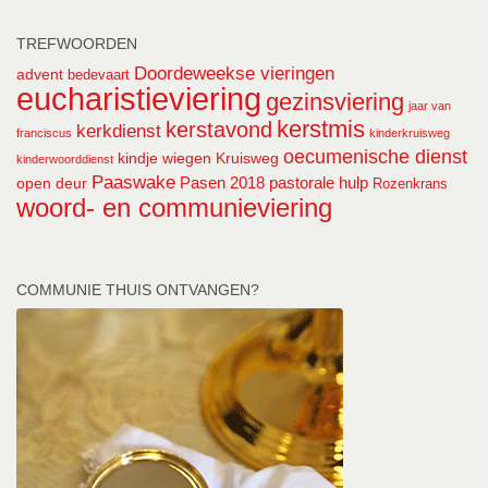
TREFWOORDEN
Doordeweekse vieringen
advent
bedevaart
eucharistieviering
gezinsviering
jaar van
kerstmis
kerstavond
kerkdienst
franciscus
kinderkruisweg
oecumenische dienst
kindje wiegen
Kruisweg
kinderwoorddienst
Paaswake
Pasen 2018
pastorale hulp
open deur
Rozenkrans
woord- en communieviering
COMMUNIE THUIS ONTVANGEN?