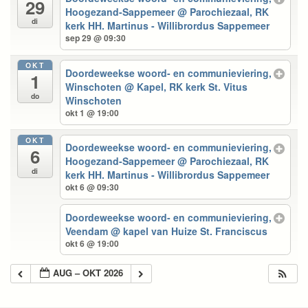
29
Hoogezand-Sappemeer
@ Parochiezaal, RK
di
kerk HH. Martinus - Willibrordus Sappemeer
sep 29 @ 09:30
OKT
Doordeweekse woord- en communieviering,
1
Winschoten
@ Kapel, RK kerk St. Vitus
do
Winschoten
okt 1 @ 19:00
OKT
Doordeweekse woord- en communieviering,
6
Hoogezand-Sappemeer
@ Parochiezaal, RK
di
kerk HH. Martinus - Willibrordus Sappemeer
okt 6 @ 09:30
Doordeweekse woord- en communieviering,
Veendam
@ kapel van Huize St. Franciscus
okt 6 @ 19:00
AUG – OKT 2026