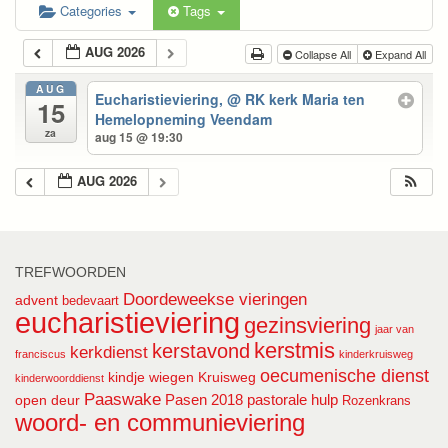
Categories
Tags
AUG 2026
Collapse All
Expand All
AUG
Eucharistieviering,
@ RK kerk Maria ten
15
Hemelopneming Veendam
za
aug 15 @ 19:30
AUG 2026
TREFWOORDEN
Doordeweekse vieringen
advent
bedevaart
eucharistieviering
gezinsviering
jaar van
kerstmis
kerstavond
kerkdienst
franciscus
kinderkruisweg
oecumenische dienst
kindje wiegen
Kruisweg
kinderwoorddienst
Paaswake
Pasen 2018
pastorale hulp
open deur
Rozenkrans
woord- en communieviering