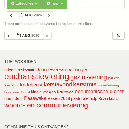
Categories
Tags
AUG 2026
There are no upcoming events to display at this time.
AUG 2026
TREFWOORDEN
Doordeweekse vieringen
advent
bedevaart
eucharistieviering
gezinsviering
jaar van
kerstmis
kerstavond
kerkdienst
franciscus
kinderkruisweg
oecumenische dienst
kindje wiegen
Kruisweg
kinderwoorddienst
Paaswake
Pasen 2018
pastorale hulp
open deur
Rozenkrans
woord- en communieviering
COMMUNIE THUIS ONTVANGEN?