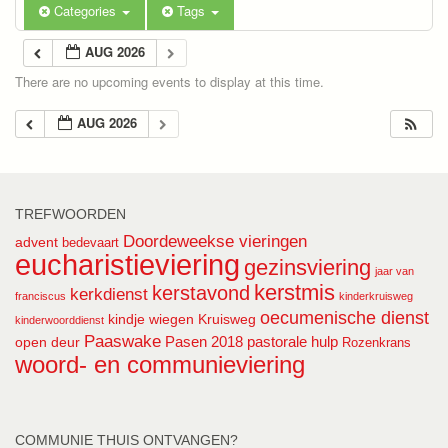
Categories
Tags
AUG 2026
There are no upcoming events to display at this time.
AUG 2026
TREFWOORDEN
Doordeweekse vieringen
advent
bedevaart
eucharistieviering
gezinsviering
jaar van
kerstmis
kerstavond
kerkdienst
franciscus
kinderkruisweg
oecumenische dienst
kindje wiegen
Kruisweg
kinderwoorddienst
Paaswake
Pasen 2018
pastorale hulp
open deur
Rozenkrans
woord- en communieviering
COMMUNIE THUIS ONTVANGEN?