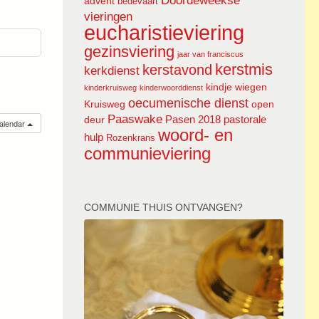
Doordeweekse
advent
bedevaart
vieringen
eucharistieviering
gezinsviering
jaar van franciscus
kerstmis
kerstavond
kerkdienst
kindje wiegen
kinderkruisweg
kinderwoorddienst
oecumenische dienst
Kruisweg
open
Paaswake
Pasen 2018
pastorale
deur
calendar
woord- en
hulp
Rozenkrans
communieviering
COMMUNIE THUIS ONTVANGEN?