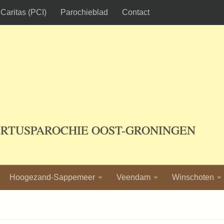
Caritas (PCI)
Parochieblad
Contact
ERTUSPAROCHIE OOST-GRONINGEN
Hoogezand-Sappemeer
Veendam
Winschoten