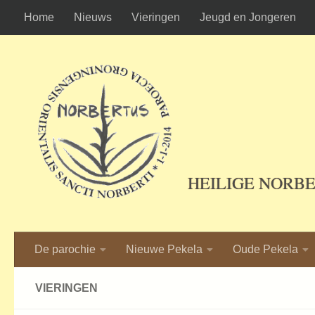
Home
Nieuws
Vieringen
Jeugd en Jongeren
Ga naar de inhoud
HEILIGE NORB
De parochie
Nieuwe Pekela
Oude Pekela
VIERINGEN