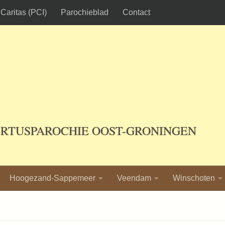
Caritas (PCI)
Parochieblad
Contact
ERTUSPAROCHIE OOST-GRONINGEN
Hoogezand-Sappemeer
Veendam
Winschoten