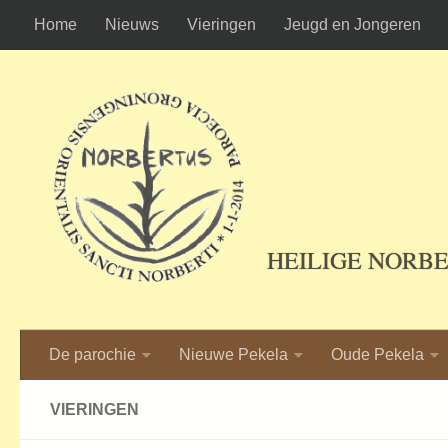
Home
Nieuws
Vieringen
Jeugd en Jongeren
Ga naar de inhoud
HEILIGE NORB
De parochie
Nieuwe Pekela
Oude Pekela
VIERINGEN