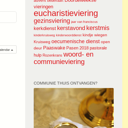
Doordeweekse
advent
bedevaart
vieringen
eucharistieviering
gezinsviering
jaar van franciscus
kerstmis
kerstavond
kerkdienst
kindje wiegen
kinderkruisweg
kinderwoorddienst
oecumenische dienst
Kruisweg
open
Paaswake
Pasen 2018
pastorale
deur
calendar
woord- en
hulp
Rozenkrans
communieviering
COMMUNIE THUIS ONTVANGEN?