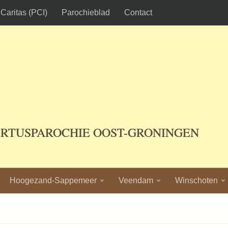
Caritas (PCI)
Parochieblad
Contact
ERTUSPAROCHIE OOST-GRONINGEN
Hoogezand-Sappemeer
Veendam
Winschoten