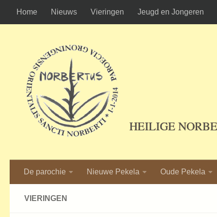
Home
Nieuws
Vieringen
Jeugd en Jongeren
Ga naar de inhoud
HEILIGE NORB
De parochie
Nieuwe Pekela
Oude Pekela
VIERINGEN