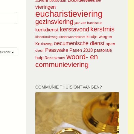
Doordeweekse
advent
bedevaart
vieringen
eucharistieviering
gezinsviering
jaar van franciscus
kerstmis
kerstavond
kerkdienst
kindje wiegen
kinderkruisweg
kinderwoorddienst
oecumenische dienst
Kruisweg
open
Paaswake
Pasen 2018
pastorale
deur
calendar
woord- en
hulp
Rozenkrans
communieviering
COMMUNIE THUIS ONTVANGEN?