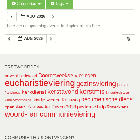
Categories
Tags
AUG 2026
There are no upcoming events to display at this time.
AUG 2026
TREFWOORDEN
Doordeweekse vieringen
advent
bedevaart
eucharistieviering
gezinsviering
jaar van
kerstmis
kerstavond
kerkdienst
franciscus
kinderkruisweg
oecumenische dienst
kindje wiegen
Kruisweg
kinderwoorddienst
Paaswake
Pasen 2018
pastorale hulp
open deur
Rozenkrans
woord- en communieviering
COMMUNIE THUIS ONTVANGEN?