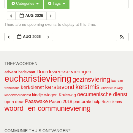
Categories
Tags
AUG 2026
There are no upcoming events to display at this time.
AUG 2026
TREFWOORDEN
Doordeweekse vieringen
advent
bedevaart
eucharistieviering
gezinsviering
jaar van
kerstmis
kerstavond
kerkdienst
franciscus
kinderkruisweg
oecumenische dienst
kindje wiegen
Kruisweg
kinderwoorddienst
Paaswake
Pasen 2018
pastorale hulp
open deur
Rozenkrans
woord- en communieviering
COMMUNIE THUIS ONTVANGEN?