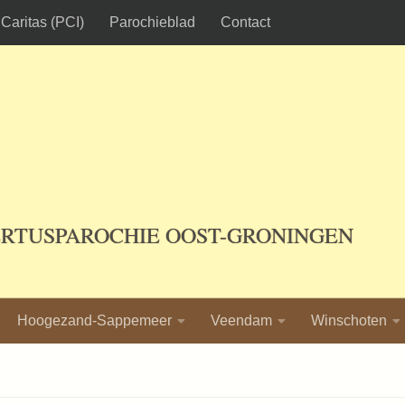
Caritas (PCI)
Parochieblad
Contact
ERTUSPAROCHIE OOST-GRONINGEN
Hoogezand-Sappemeer
Veendam
Winschoten