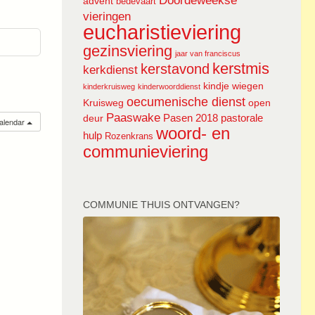
Doordeweekse
advent
bedevaart
vieringen
eucharistieviering
gezinsviering
jaar van franciscus
kerstmis
kerstavond
kerkdienst
kindje wiegen
kinderkruisweg
kinderwoorddienst
oecumenische dienst
Kruisweg
open
Paaswake
Pasen 2018
pastorale
deur
calendar
woord- en
hulp
Rozenkrans
communieviering
COMMUNIE THUIS ONTVANGEN?