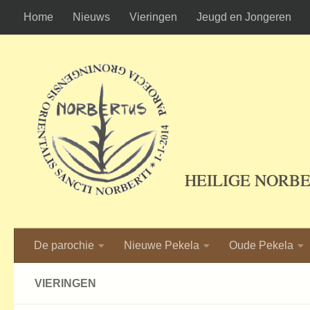
Home
Nieuws
Vieringen
Jeugd en Jongeren
Ga naar de inhoud
HEILIGE NORB
De parochie
Nieuwe Pekela
Oude Pekela
VIERINGEN