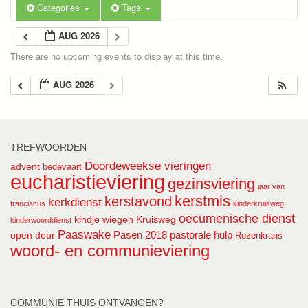
Categories
Tags
AUG 2026
There are no upcoming events to display at this time.
AUG 2026
TREFWOORDEN
Doordeweekse vieringen
advent
bedevaart
eucharistieviering
gezinsviering
jaar van
kerstmis
kerstavond
kerkdienst
franciscus
kinderkruisweg
oecumenische dienst
kindje wiegen
Kruisweg
kinderwoorddienst
Paaswake
Pasen 2018
pastorale hulp
open deur
Rozenkrans
woord- en communieviering
COMMUNIE THUIS ONTVANGEN?