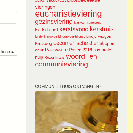
Doordeweekse
advent
bedevaart
vieringen
eucharistieviering
gezinsviering
jaar van franciscus
kerstmis
kerstavond
kerkdienst
kindje wiegen
kinderkruisweg
kinderwoorddienst
oecumenische dienst
Kruisweg
open
Paaswake
Pasen 2018
pastorale
deur
calendar
woord- en
hulp
Rozenkrans
communieviering
COMMUNIE THUIS ONTVANGEN?