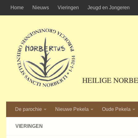
Home
Nieuws
Vieringen
Jeugd en Jongeren
Ga naar de inhoud
HEILIGE NORB
De parochie
Nieuwe Pekela
Oude Pekela
VIERINGEN