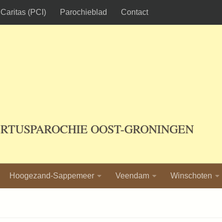
Caritas (PCI)
Parochieblad
Contact
ERTUSPAROCHIE OOST-GRONINGEN
Hoogezand-Sappemeer
Veendam
Winschoten