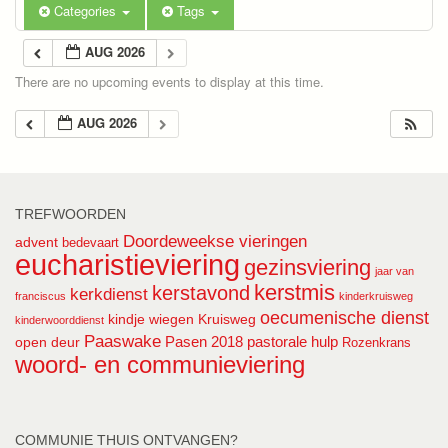
Categories
Tags
AUG 2026
There are no upcoming events to display at this time.
AUG 2026
TREFWOORDEN
Doordeweekse vieringen
advent
bedevaart
eucharistieviering
gezinsviering
jaar van
kerstmis
kerstavond
kerkdienst
franciscus
kinderkruisweg
oecumenische dienst
kindje wiegen
Kruisweg
kinderwoorddienst
Paaswake
Pasen 2018
pastorale hulp
open deur
Rozenkrans
woord- en communieviering
COMMUNIE THUIS ONTVANGEN?