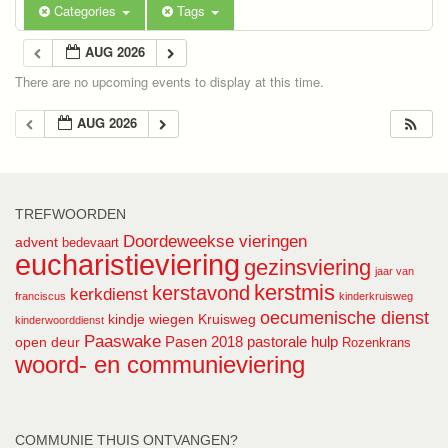
Categories
Tags
AUG 2026
There are no upcoming events to display at this time.
AUG 2026
TREFWOORDEN
Doordeweekse vieringen
advent
bedevaart
eucharistieviering
gezinsviering
jaar van
kerstmis
kerstavond
kerkdienst
franciscus
kinderkruisweg
oecumenische dienst
kindje wiegen
Kruisweg
kinderwoorddienst
Paaswake
Pasen 2018
pastorale hulp
open deur
Rozenkrans
woord- en communieviering
COMMUNIE THUIS ONTVANGEN?