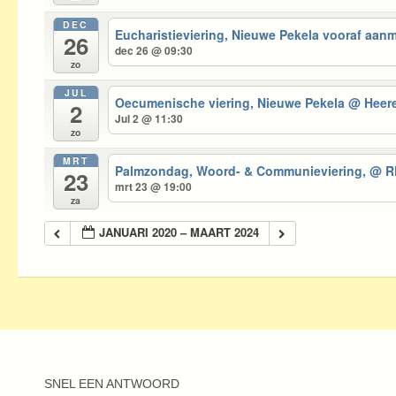
DEC
Eucharistieviering, Nieuwe Pekela vooraf aa
26
dec 26 @ 09:30
zo
JUL
Oecumenische viering, Nieuwe Pekela
@ Heer
2
Jul 2 @ 11:30
zo
MRT
Palmzondag, Woord- & Communieviering,
@ RK
23
mrt 23 @ 19:00
za
JANUARI 2020 – MAART 2024
SNEL EEN ANTWOORD