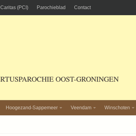
Caritas (PCI)
Parochieblad
Contact
ERTUSPAROCHIE OOST-GRONINGEN
Hoogezand-Sappemeer
Veendam
Winschoten