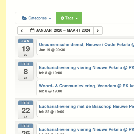
Categories
Tags
JANUARI 2020 – MAART 2024
JAN
Oecumenische dienst, Nieuwe / Oude Pekela
@
19
Jan 19 @ 09:30
zo
FEB
Eucharistieviering viering Nieuwe Pekela
@ RK
8
feb 8 @ 19:00
za
Woord- & Communieviering, Veendam
@ RK ke
feb 8 @ 19:00
FEB
Eucharistieviering met de Bisschop Nieuwe P
22
feb 22 @ 19:00
za
FEB
Eucharistieviering viering Nieuwe Pekela
@ RK
26