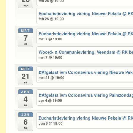
feb 26 @ 19:00
wo
Eucharistieviering viering Nieuwe Pekela
@ RK
feb 26 @ 19:00
MRT
Eucharistieviering viering Nieuwe Pekela
@ RK
7
mrt 7 @ 19:00
za
Woord- & Communieviering, Veendam
@ RK ke
mrt 7 @ 19:00
MRT
❗❗Afgelast ivm Coronavirus viering Nieuwe Pe
21
mrt 21 @ 19:00
za
APR
❗❗Afgelast ivm Coronavirus viering Palmzond
4
apr 4 @ 19:00
za
JUN
Eucharistieviering viering Nieuwe Pekela
@ RK
6
Jun 6 @ 19:00
za