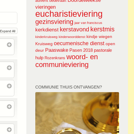
Doordeweekse
advent
bedevaart
vieringen
eucharistieviering
gezinsviering
jaar van franciscus
kerstmis
kerstavond
kerkdienst
Expand All
kindje wiegen
kinderkruisweg
kinderwoorddienst
oecumenische dienst
Kruisweg
open
Paaswake
Pasen 2018
pastorale
deur
woord- en
hulp
Rozenkrans
communieviering
COMMUNIE THUIS ONTVANGEN?