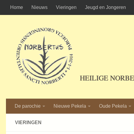
Home
Nieuws
Vieringen
Jeugd en Jongeren
Ga naar de inhoud
HEILIGE NORB
De parochie
Nieuwe Pekela
Oude Pekela
VIERINGEN