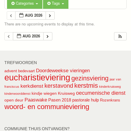
Categories
Tags
AUG 2026
There are no upcoming events to display at this time.
AUG 2026
TREFWOORDEN
Doordeweekse vieringen
advent
bedevaart
eucharistieviering
gezinsviering
jaar van
kerstmis
kerstavond
kerkdienst
franciscus
kinderkruisweg
oecumenische dienst
kindje wiegen
Kruisweg
kinderwoorddienst
Paaswake
Pasen 2018
pastorale hulp
open deur
Rozenkrans
woord- en communieviering
COMMUNIE THUIS ONTVANGEN?