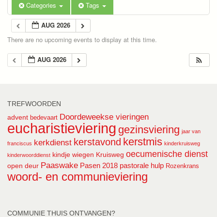
Categories
Tags
AUG 2026
There are no upcoming events to display at this time.
AUG 2026
TREFWOORDEN
Doordeweekse vieringen
advent
bedevaart
eucharistieviering
gezinsviering
jaar van
kerstmis
kerstavond
kerkdienst
franciscus
kinderkruisweg
oecumenische dienst
kindje wiegen
Kruisweg
kinderwoorddienst
Paaswake
Pasen 2018
pastorale hulp
open deur
Rozenkrans
woord- en communieviering
COMMUNIE THUIS ONTVANGEN?