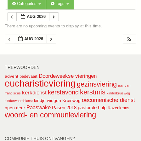
Categories
Tags
AUG 2026
There are no upcoming events to display at this time.
AUG 2026
TREFWOORDEN
Doordeweekse vieringen
advent
bedevaart
eucharistieviering
gezinsviering
jaar van
kerstmis
kerstavond
kerkdienst
franciscus
kinderkruisweg
oecumenische dienst
kindje wiegen
Kruisweg
kinderwoorddienst
Paaswake
Pasen 2018
pastorale hulp
open deur
Rozenkrans
woord- en communieviering
COMMUNIE THUIS ONTVANGEN?