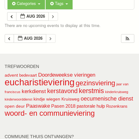
Categories
Tags
AUG 2026
There are no upcoming events to display at this time.
AUG 2026
TREFWOORDEN
Doordeweekse vieringen
advent
bedevaart
eucharistieviering
gezinsviering
jaar van
kerstmis
kerstavond
kerkdienst
franciscus
kinderkruisweg
oecumenische dienst
kindje wiegen
Kruisweg
kinderwoorddienst
Paaswake
Pasen 2018
pastorale hulp
open deur
Rozenkrans
woord- en communieviering
COMMUNIE THUIS ONTVANGEN?