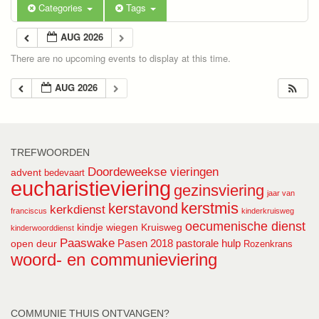
Categories
Tags
AUG 2026
There are no upcoming events to display at this time.
AUG 2026
TREFWOORDEN
Doordeweekse vieringen
advent
bedevaart
eucharistieviering
gezinsviering
jaar van
kerstmis
kerstavond
kerkdienst
franciscus
kinderkruisweg
oecumenische dienst
kindje wiegen
Kruisweg
kinderwoorddienst
Paaswake
Pasen 2018
pastorale hulp
open deur
Rozenkrans
woord- en communieviering
COMMUNIE THUIS ONTVANGEN?