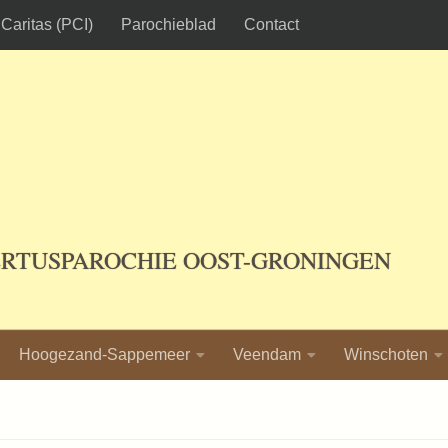
Caritas (PCI)
Parochieblad
Contact
ERTUSPAROCHIE OOST-GRONINGEN
Hoogezand-Sappemeer
Veendam
Winschoten