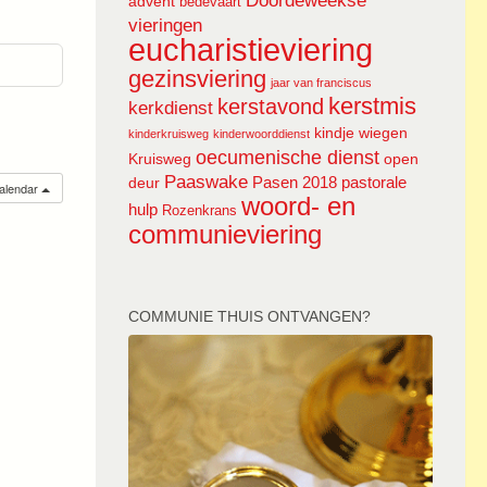
Doordeweekse
advent
bedevaart
vieringen
eucharistieviering
gezinsviering
jaar van franciscus
kerstmis
kerstavond
kerkdienst
kindje wiegen
kinderkruisweg
kinderwoorddienst
oecumenische dienst
Kruisweg
open
Paaswake
Pasen 2018
pastorale
deur
calendar
woord- en
hulp
Rozenkrans
communieviering
COMMUNIE THUIS ONTVANGEN?