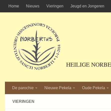
Home
Nieuws
Vieringen
Jeugd en Jongeren
Ga naar de inhoud
HEILIGE NORB
De parochie
Nieuwe Pekela
Oude Pekela
VIERINGEN