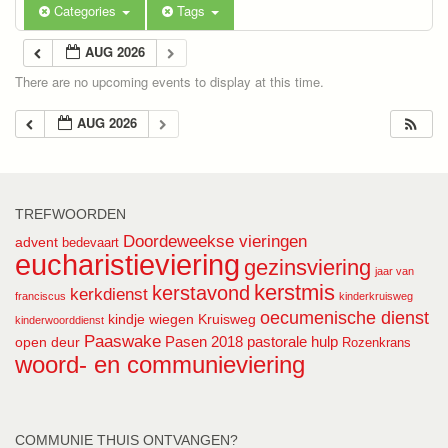
Categories
Tags
AUG 2026
There are no upcoming events to display at this time.
AUG 2026
TREFWOORDEN
Doordeweekse vieringen
advent
bedevaart
eucharistieviering
gezinsviering
jaar van
kerstmis
kerstavond
kerkdienst
franciscus
kinderkruisweg
oecumenische dienst
kindje wiegen
Kruisweg
kinderwoorddienst
Paaswake
Pasen 2018
pastorale hulp
open deur
Rozenkrans
woord- en communieviering
COMMUNIE THUIS ONTVANGEN?