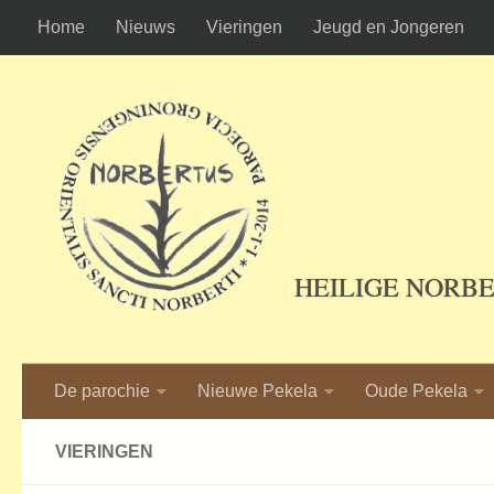
Home
Nieuws
Vieringen
Jeugd en Jongeren
Ga naar de inhoud
HEILIGE NORB
De parochie
Nieuwe Pekela
Oude Pekela
VIERINGEN