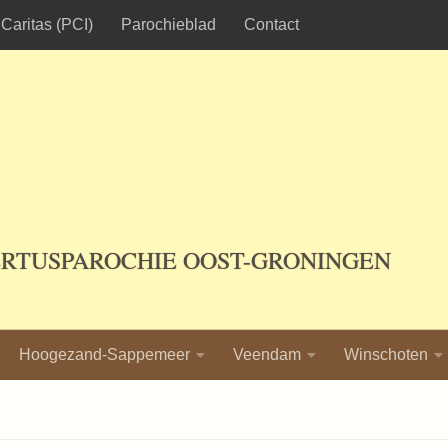
Caritas (PCI)
Parochieblad
Contact
ERTUSPAROCHIE OOST-GRONINGEN
Hoogezand-Sappemeer
Veendam
Winschoten