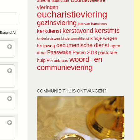
Doordeweekse
advent
bedevaart
vieringen
eucharistieviering
gezinsviering
jaar van franciscus
kerstmis
kerstavond
kerkdienst
Expand All
kindje wiegen
kinderkruisweg
kinderwoorddienst
oecumenische dienst
Kruisweg
open
Paaswake
Pasen 2018
pastorale
deur
woord- en
hulp
Rozenkrans
communieviering
COMMUNIE THUIS ONTVANGEN?