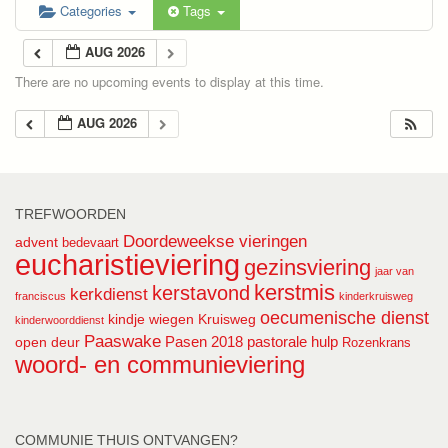
Categories
Tags
AUG 2026
There are no upcoming events to display at this time.
AUG 2026
TREFWOORDEN
Doordeweekse vieringen
advent
bedevaart
eucharistieviering
gezinsviering
jaar van
kerstmis
kerstavond
kerkdienst
franciscus
kinderkruisweg
oecumenische dienst
kindje wiegen
Kruisweg
kinderwoorddienst
Paaswake
Pasen 2018
pastorale hulp
open deur
Rozenkrans
woord- en communieviering
COMMUNIE THUIS ONTVANGEN?