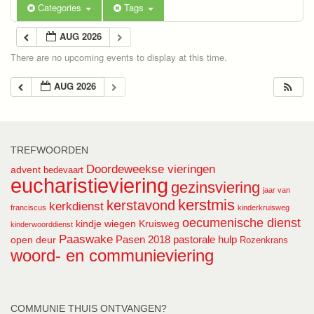
Categories
Tags
AUG 2026
There are no upcoming events to display at this time.
AUG 2026
TREFWOORDEN
Doordeweekse vieringen
advent
bedevaart
eucharistieviering
gezinsviering
jaar van
kerstmis
kerstavond
kerkdienst
franciscus
kinderkruisweg
oecumenische dienst
kindje wiegen
Kruisweg
kinderwoorddienst
Paaswake
Pasen 2018
pastorale hulp
open deur
Rozenkrans
woord- en communieviering
COMMUNIE THUIS ONTVANGEN?