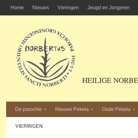
Home
Nieuws
Vieringen
Jeugd en Jongeren
Ga naar de inhoud
HEILIGE NORB
De parochie
Nieuwe Pekela
Oude Pekela
VIERINGEN