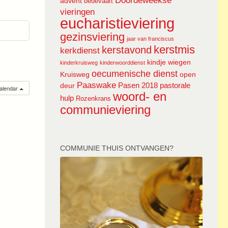
Doordeweekse
advent
bedevaart
vieringen
eucharistieviering
gezinsviering
jaar van franciscus
kerstmis
kerstavond
kerkdienst
kindje wiegen
kinderkruisweg
kinderwoorddienst
oecumenische dienst
Kruisweg
open
Paaswake
Pasen 2018
pastorale
deur
calendar
woord- en
hulp
Rozenkrans
communieviering
COMMUNIE THUIS ONTVANGEN?