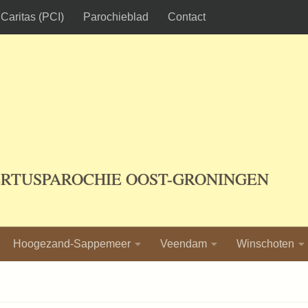
Caritas (PCI)
Parochieblad
Contact
ERTUSPAROCHIE OOST-GRONINGEN
Hoogezand-Sappemeer
Veendam
Winschoten