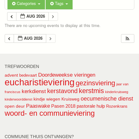
Categories
Tags
AUG 2026
There are no upcoming events to display at this time.
AUG 2026
TREFWOORDEN
Doordeweekse vieringen
advent
bedevaart
eucharistieviering
gezinsviering
jaar van
kerstmis
kerstavond
kerkdienst
franciscus
kinderkruisweg
oecumenische dienst
kindje wiegen
Kruisweg
kinderwoorddienst
Paaswake
Pasen 2018
pastorale hulp
open deur
Rozenkrans
woord- en communieviering
COMMUNIE THUIS ONTVANGEN?