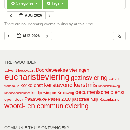
Categories
Tags
AUG 2026
There are no upcoming events to display at this time.
AUG 2026
TREFWOORDEN
Doordeweekse vieringen
advent
bedevaart
eucharistieviering
gezinsviering
jaar van
kerstmis
kerstavond
kerkdienst
franciscus
kinderkruisweg
oecumenische dienst
kindje wiegen
Kruisweg
kinderwoorddienst
Paaswake
Pasen 2018
pastorale hulp
open deur
Rozenkrans
woord- en communieviering
COMMUNIE THUIS ONTVANGEN?