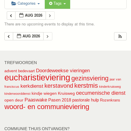
Categories
Tags
AUG 2026
There are no upcoming events to display at this time.
AUG 2026
TREFWOORDEN
Doordeweekse vieringen
advent
bedevaart
eucharistieviering
gezinsviering
jaar van
kerstmis
kerstavond
kerkdienst
franciscus
kinderkruisweg
oecumenische dienst
kindje wiegen
Kruisweg
kinderwoorddienst
Paaswake
Pasen 2018
pastorale hulp
open deur
Rozenkrans
woord- en communieviering
COMMUNIE THUIS ONTVANGEN?