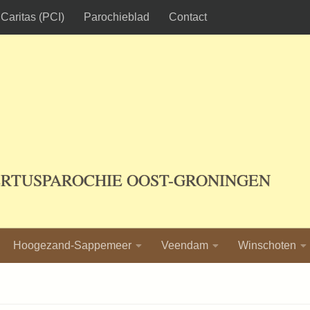
Caritas (PCI)
Parochieblad
Contact
ERTUSPAROCHIE OOST-GRONINGEN
Hoogezand-Sappemeer
Veendam
Winschoten