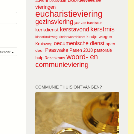
Doordeweekse
advent
bedevaart
vieringen
eucharistieviering
gezinsviering
jaar van franciscus
kerstmis
kerstavond
kerkdienst
kindje wiegen
kinderkruisweg
kinderwoorddienst
oecumenische dienst
Kruisweg
open
Paaswake
Pasen 2018
pastorale
deur
calendar
woord- en
hulp
Rozenkrans
communieviering
COMMUNIE THUIS ONTVANGEN?