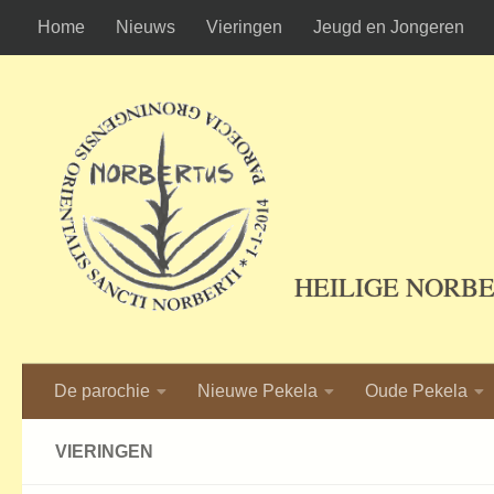
Home
Nieuws
Vieringen
Jeugd en Jongeren
Ga naar de inhoud
HEILIGE NORB
De parochie
Nieuwe Pekela
Oude Pekela
VIERINGEN