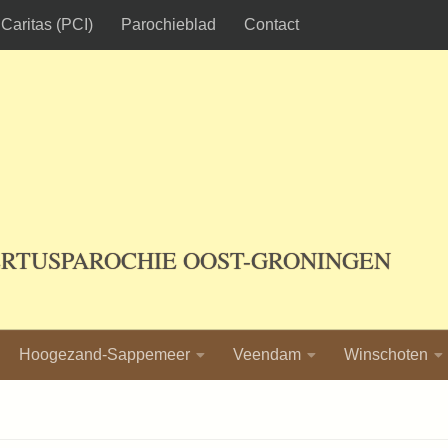
Caritas (PCI)
Parochieblad
Contact
ERTUSPAROCHIE OOST-GRONINGEN
Hoogezand-Sappemeer
Veendam
Winschoten