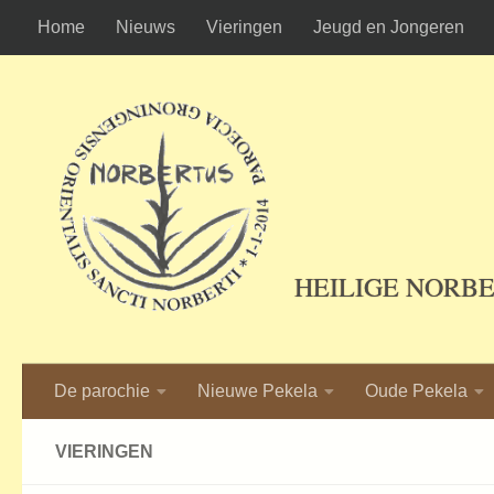
Home
Nieuws
Vieringen
Jeugd en Jongeren
Ga naar de inhoud
HEILIGE NORB
De parochie
Nieuwe Pekela
Oude Pekela
VIERINGEN