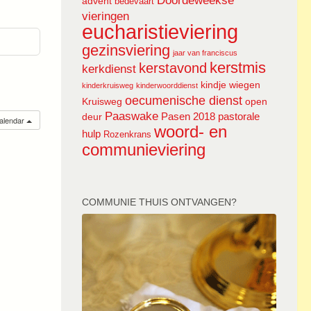
Doordeweekse
advent
bedevaart
vieringen
eucharistieviering
gezinsviering
jaar van franciscus
kerstmis
kerstavond
kerkdienst
kindje wiegen
kinderkruisweg
kinderwoorddienst
oecumenische dienst
Kruisweg
open
Paaswake
Pasen 2018
pastorale
deur
calendar
woord- en
hulp
Rozenkrans
communieviering
COMMUNIE THUIS ONTVANGEN?