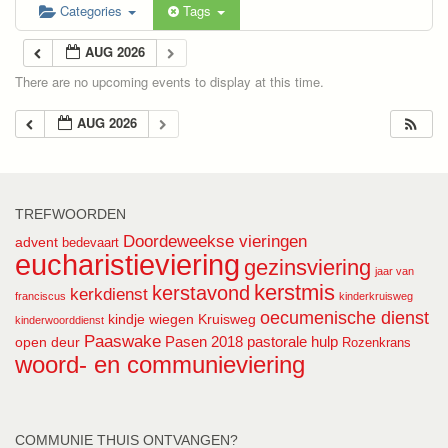
Categories
Tags
AUG 2026
There are no upcoming events to display at this time.
AUG 2026
TREFWOORDEN
Doordeweekse vieringen
advent
bedevaart
eucharistieviering
gezinsviering
jaar van
kerstmis
kerstavond
kerkdienst
franciscus
kinderkruisweg
oecumenische dienst
kindje wiegen
Kruisweg
kinderwoorddienst
Paaswake
Pasen 2018
pastorale hulp
open deur
Rozenkrans
woord- en communieviering
COMMUNIE THUIS ONTVANGEN?