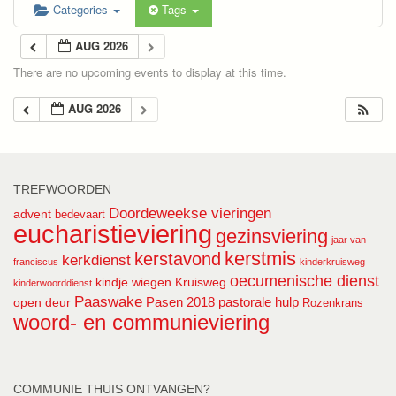
Categories
Tags
AUG 2026
There are no upcoming events to display at this time.
AUG 2026
TREFWOORDEN
Doordeweekse vieringen
advent
bedevaart
eucharistieviering
gezinsviering
jaar van
kerstmis
kerstavond
kerkdienst
franciscus
kinderkruisweg
oecumenische dienst
kindje wiegen
Kruisweg
kinderwoorddienst
Paaswake
Pasen 2018
pastorale hulp
open deur
Rozenkrans
woord- en communieviering
COMMUNIE THUIS ONTVANGEN?