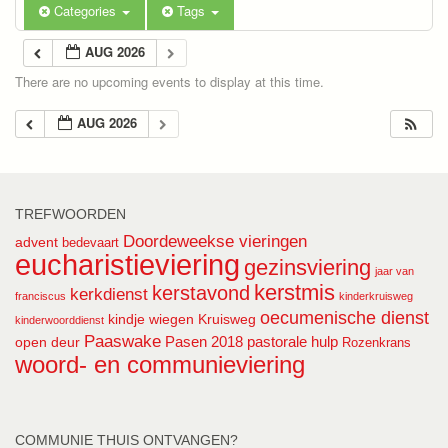
Categories
Tags
AUG 2026
There are no upcoming events to display at this time.
AUG 2026
TREFWOORDEN
Doordeweekse vieringen
advent
bedevaart
eucharistieviering
gezinsviering
jaar van
kerstmis
kerstavond
kerkdienst
franciscus
kinderkruisweg
oecumenische dienst
kindje wiegen
Kruisweg
kinderwoorddienst
Paaswake
Pasen 2018
pastorale hulp
open deur
Rozenkrans
woord- en communieviering
COMMUNIE THUIS ONTVANGEN?