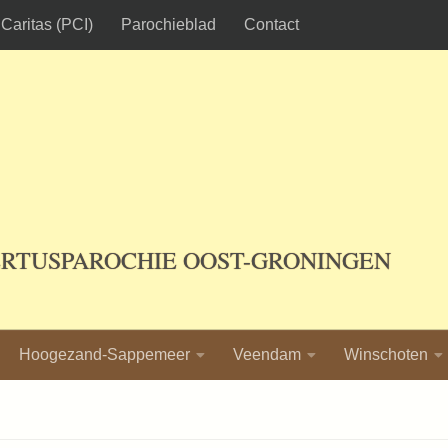
Caritas (PCI)
Parochieblad
Contact
ERTUSPAROCHIE OOST-GRONINGEN
Hoogezand-Sappemeer
Veendam
Winschoten