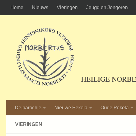
Home
Nieuws
Vieringen
Jeugd en Jongeren
Ga naar de inhoud
HEILIGE NORB
De parochie
Nieuwe Pekela
Oude Pekela
VIERINGEN