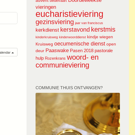
Doordeweekse
advent
bedevaart
vieringen
eucharistieviering
gezinsviering
jaar van franciscus
kerstmis
kerstavond
kerkdienst
kindje wiegen
kinderkruisweg
kinderwoorddienst
oecumenische dienst
Kruisweg
open
Paaswake
Pasen 2018
pastorale
deur
calendar
woord- en
hulp
Rozenkrans
communieviering
COMMUNIE THUIS ONTVANGEN?