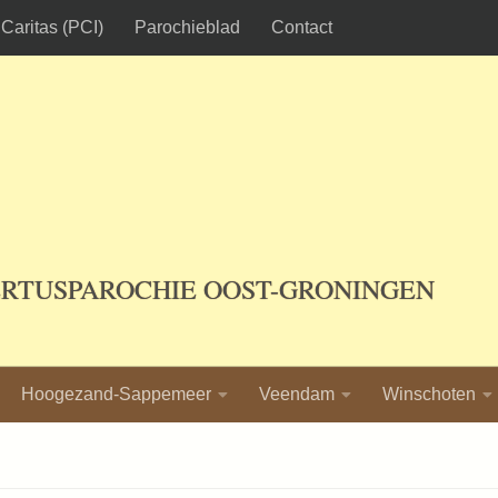
Caritas (PCI)
Parochieblad
Contact
ERTUSPAROCHIE OOST-GRONINGEN
Hoogezand-Sappemeer
Veendam
Winschoten