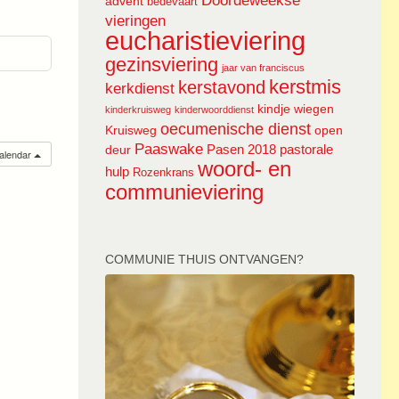
Doordeweekse
advent
bedevaart
vieringen
eucharistieviering
gezinsviering
jaar van franciscus
kerstmis
kerstavond
kerkdienst
kindje wiegen
kinderkruisweg
kinderwoorddienst
oecumenische dienst
Kruisweg
open
Paaswake
Pasen 2018
pastorale
deur
calendar
woord- en
hulp
Rozenkrans
communieviering
COMMUNIE THUIS ONTVANGEN?