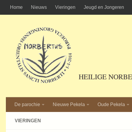
Home
Nieuws
Vieringen
Jeugd en Jongeren
Ga naar de inhoud
HEILIGE NORB
De parochie
Nieuwe Pekela
Oude Pekela
VIERINGEN