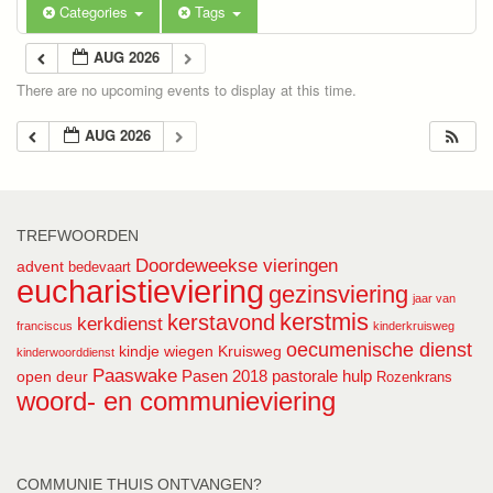
Categories
Tags
AUG 2026
There are no upcoming events to display at this time.
AUG 2026
TREFWOORDEN
Doordeweekse vieringen
advent
bedevaart
eucharistieviering
gezinsviering
jaar van
kerstmis
kerstavond
kerkdienst
franciscus
kinderkruisweg
oecumenische dienst
kindje wiegen
Kruisweg
kinderwoorddienst
Paaswake
Pasen 2018
pastorale hulp
open deur
Rozenkrans
woord- en communieviering
COMMUNIE THUIS ONTVANGEN?