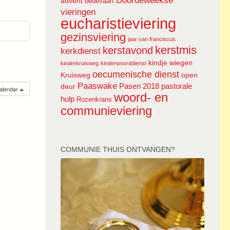
Doordeweekse
advent
bedevaart
vieringen
eucharistieviering
gezinsviering
jaar van franciscus
kerstmis
kerstavond
kerkdienst
kindje wiegen
kinderkruisweg
kinderwoorddienst
oecumenische dienst
Kruisweg
open
Paaswake
Pasen 2018
pastorale
deur
calendar
woord- en
hulp
Rozenkrans
communieviering
COMMUNIE THUIS ONTVANGEN?