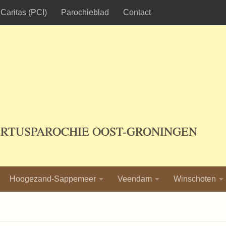
Caritas (PCI)
Parochieblad
Contact
ERTUSPAROCHIE OOST-GRONINGEN
Hoogezand-Sappemeer
Veendam
Winschoten