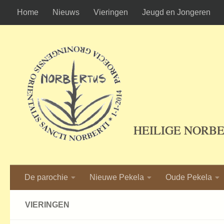
Home
Nieuws
Vieringen
Jeugd en Jongeren
Ga naar de inhoud
HEILIGE NORB
De parochie
Nieuwe Pekela
Oude Pekela
VIERINGEN