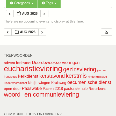
Categories
Tags
AUG 2026
There are no upcoming events to display at this time.
AUG 2026
TREFWOORDEN
Doordeweekse vieringen
advent
bedevaart
eucharistieviering
gezinsviering
jaar van
kerstmis
kerstavond
kerkdienst
franciscus
kinderkruisweg
oecumenische dienst
kindje wiegen
Kruisweg
kinderwoorddienst
Paaswake
Pasen 2018
pastorale hulp
open deur
Rozenkrans
woord- en communieviering
COMMUNIE THUIS ONTVANGEN?