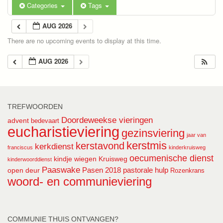
Categories
Tags
AUG 2026
There are no upcoming events to display at this time.
AUG 2026
TREFWOORDEN
Doordeweekse vieringen
advent
bedevaart
eucharistieviering
gezinsviering
jaar van
kerstmis
kerstavond
kerkdienst
franciscus
kinderkruisweg
oecumenische dienst
kindje wiegen
Kruisweg
kinderwoorddienst
Paaswake
Pasen 2018
pastorale hulp
open deur
Rozenkrans
woord- en communieviering
COMMUNIE THUIS ONTVANGEN?