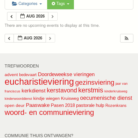
Categories
Tags
AUG 2026
There are no upcoming events to display at this time.
AUG 2026
TREFWOORDEN
Doordeweekse vieringen
advent
bedevaart
eucharistieviering
gezinsviering
jaar van
kerstmis
kerstavond
kerkdienst
franciscus
kinderkruisweg
oecumenische dienst
kindje wiegen
Kruisweg
kinderwoorddienst
Paaswake
Pasen 2018
pastorale hulp
open deur
Rozenkrans
woord- en communieviering
COMMUNIE THUIS ONTVANGEN?