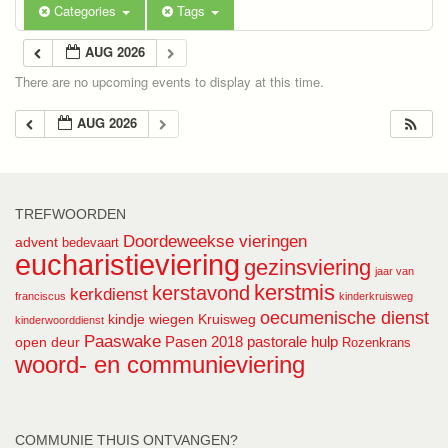
Categories
Tags
AUG 2026
There are no upcoming events to display at this time.
AUG 2026
TREFWOORDEN
Doordeweekse vieringen
advent
bedevaart
eucharistieviering
gezinsviering
jaar van
kerstmis
kerstavond
kerkdienst
franciscus
kinderkruisweg
oecumenische dienst
kindje wiegen
Kruisweg
kinderwoorddienst
Paaswake
Pasen 2018
pastorale hulp
open deur
Rozenkrans
woord- en communieviering
COMMUNIE THUIS ONTVANGEN?