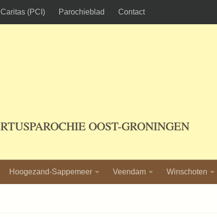
Caritas (PCI)
Parochieblad
Contact
ERTUSPAROCHIE OOST-GRONINGEN
Hoogezand-Sappemeer
Veendam
Winschoten