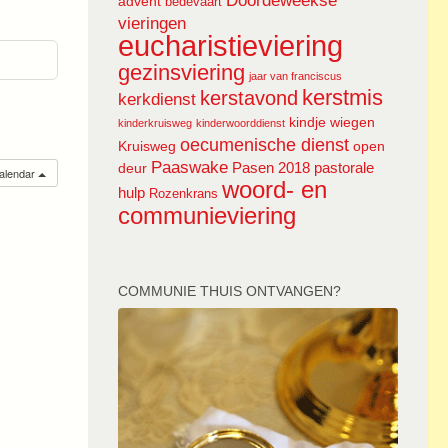
Doordeweekse
advent
bedevaart
vieringen
eucharistieviering
gezinsviering
jaar van franciscus
kerstmis
kerstavond
kerkdienst
kindje wiegen
kinderkruisweg
kinderwoorddienst
oecumenische dienst
Kruisweg
open
Paaswake
Pasen 2018
pastorale
deur
calendar
woord- en
hulp
Rozenkrans
communieviering
COMMUNIE THUIS ONTVANGEN?