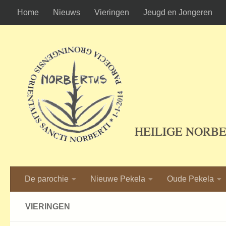
Home
Nieuws
Vieringen
Jeugd en Jongeren
Ga naar de inhoud
HEILIGE NORB
De parochie
Nieuwe Pekela
Oude Pekela
VIERINGEN