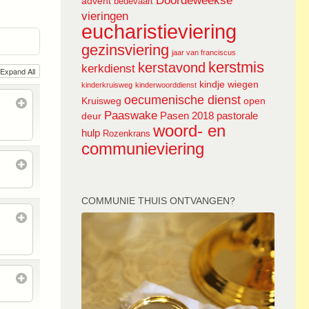
Doordeweekse
advent
bedevaart
vieringen
eucharistieviering
gezinsviering
jaar van franciscus
kerstmis
kerstavond
kerkdienst
Expand All
kindje wiegen
kinderkruisweg
kinderwoorddienst
oecumenische dienst
Kruisweg
open
Paaswake
Pasen 2018
pastorale
deur
woord- en
hulp
Rozenkrans
communieviering
COMMUNIE THUIS ONTVANGEN?