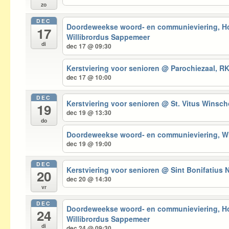
zo
DEC
Doordeweekse woord- en communieviering, 
17
Willibrordus Sappemeer
di
dec 17 @ 09:30
Kerstviering voor senioren
@ Parochiezaal, RK
dec 17 @ 10:00
DEC
Kerstviering voor senioren
@ St. Vitus Winsc
19
dec 19 @ 13:30
do
Doordeweekse woord- en communieviering, 
dec 19 @ 19:00
DEC
Kerstviering voor senioren
@ Sint Bonifatius 
20
dec 20 @ 14:30
vr
DEC
Doordeweekse woord- en communieviering, 
24
Willibrordus Sappemeer
di
dec 24 @ 09:30