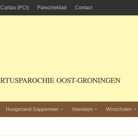
Caritas (PCI)
Parochieblad
Contact
ERTUSPAROCHIE OOST-GRONINGEN
Hoogezand-Sappemeer
Veendam
Winschoten