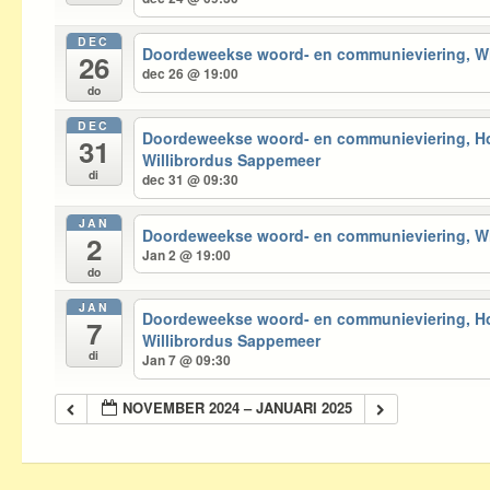
DEC
Doordeweekse woord- en communieviering, 
26
dec 26 @ 19:00
do
DEC
Doordeweekse woord- en communieviering, 
31
Willibrordus Sappemeer
di
dec 31 @ 09:30
JAN
Doordeweekse woord- en communieviering, 
2
Jan 2 @ 19:00
do
JAN
Doordeweekse woord- en communieviering, 
7
Willibrordus Sappemeer
di
Jan 7 @ 09:30
NOVEMBER 2024 – JANUARI 2025