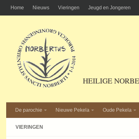
Home
Nieuws
Vieringen
Jeugd en Jongeren
Ga naar de inhoud
HEILIGE NORB
De parochie
Nieuwe Pekela
Oude Pekela
VIERINGEN